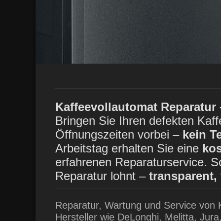
Veröffen
Veröffen
Kaffeevollautomat Reparatur
Bringen Sie Ihren defekten Kaf
Öffnungszeiten vorbei –
kein T
Arbeitstag erhalten Sie eine
ko
erfahrenen Reparaturservice. So
Reparatur lohnt –
transparent,
Reparatur, Wartung und Service von 
Hersteller wie DeLonghi, Melitta, Ju