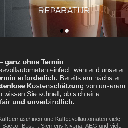
REPARATUR
WARTUNG
tlicht am:
tlicht am:
Von
Von
admin
admin
•
•
 – ganz ohne Termin
feevollautomaten einfach während unserer
ermin erforderlich
. Bereits am nächsten
stenlose Kostenschätzung
von unserem
 wissen Sie schnell, ob sich eine
 fair und unverbindlich
.
Kaffeemaschinen und Kaffeevollautomaten vieler
ra, Saeco, Bosch, Siemens Nivona, AEG und viele