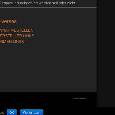
paratur durchgeführt werden soll oder nicht.
iverses
NNAHMESTELLEN
ERSTELLER LINKS
IRMEN LINKS
Catch Base by
Catch Themes
us.
OK
Weiter lesen